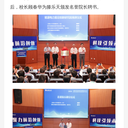
后，校长顾春华为滕乐天颁发名誉院长聘书。