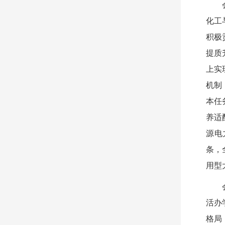
化工
积极
提质
上实
机制
本任
养适
源电
条，
用型
活办
格局