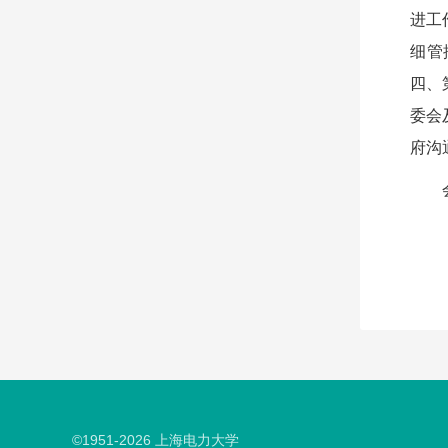
进工
细管
四、
委会
府沟
©1951-
2026
上海电力大学