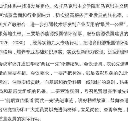
知识体系中找准发展定位。依托马克思主义学院和马克思主义
区域覆盖面和行业影响力，切实提高服务产业发展的转化率。
抓实产教融合，进一步打通技术研发到产业应用的“最后一公里”
果落地生根。三要培养能源报国情怀深厚、服务能源强国建设
2026—2030），统筹实施九大专项行动，把培育能源报国情
作格局，培养专业基础知识厚实、实践创新能力较强、适应能源
会议审议并通过学校“两优一先”评选结果。会议强调，表彰先进
量的重要举措。会议要求，一要严把标准，彰显表彰对象的先进
标准、注重实绩贡献、向基层和教学科研一线倾斜”的原则，结
员和基层党组织的风采。二要营造氛围，号召见贤思齐争做先
七一”前后宣传报道“两优一先”先进事迹，讲好榜样故事，鼓舞
各级党组织和广大党员要以先进为榜样，立足岗位、奋勇争先，把
质量发展的实际行动。