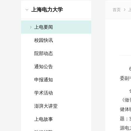
上海电力大学
首页
上电要闻
校园快讯
院部动态
通知公告
委副
申报通知
学术活动
《做
澎湃大讲堂
健体
题；
上电故事
源电