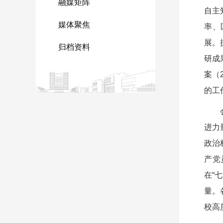
融媒矩阵
自主
媒体聚焦
率、
展。
归档资料
研成
案（
的工
进力
政治
产党
在“
量。
校高