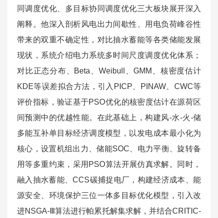
同调度优化、多目标协同调度优化三大板块展开深入
阐释。他深入剖析风电出力间歇性、用电负荷峰谷性
带来的双重不确定性，对比抽水蓄能等各类储能发展
现状，系统介绍电力系统多时间尺度调度优化体系；
对比正态分布、Beta、Weibull、GMM、核密度估计
KDE等误差拟合方法，引入PICP、PINAW、CWC等
评价指标，验证基于PSO优化的核密度估计在源荷区
间预测中的优越性能。在此基础上，构建风-水-火-储
多能互补单目标经济调度模型，以发电成本最小化为
核心，设置机组出力、储能SOC、电力平衡、旋转备
用等多重约束，采用PSO算法开展仿真求解。同时，
融入抽水蓄能、CCS碳捕捉电厂，构建经济成本、能
源安全、环境保护三位一体多目标优化模型，引入改
进NSGA-Ⅲ算法进行帕累托解集求解，并结合CRITIC-