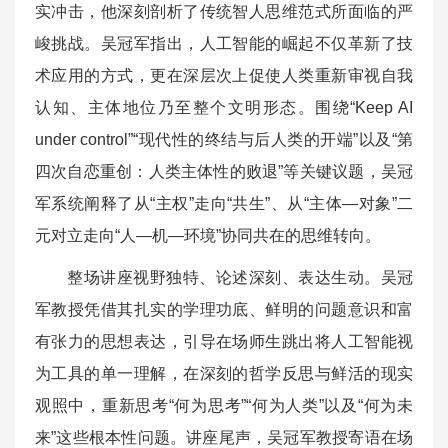
实冲击，他深刻剖析了传统智人思维范式所面临的严
峻挑战。吴冠军指出，人工智能的崛起不仅革新了技
术应用的方式，更在深层次上促使人类重新审视自我
认知、主体地位乃至整个文明形态。围绕“Keep AI
under control”“现代性的终结与后人类的开端”以及“第
四次自恋重创：人类主体性的败退”等关键议题，吴冠
军系统阐释了从“主权”走向“共生”、从“主体—对象”二
元对立走向“人—机—环境”协同共在的思维转向。
整场讲座视野独特、论述深刻、表达生动。吴冠
军教授凭借其扎实的学理功底、鲜明的问题意识和富
有张力的思想表达，引导在场师生跳出将人工智能视
为工具的单一理解，在深刻的哲学反思与鲜活的现实
观照中，重新思考“何为思考”“何为人类”以及“何为未
来”这些根本性问题。讲座尾声，吴冠军教授寄语在场