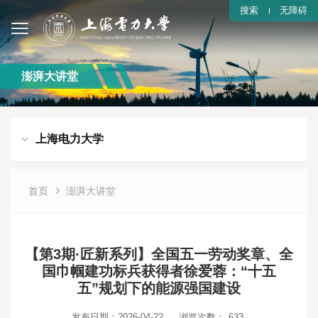
搜索
无障碍
澎湃大讲堂
上海电力大学
首页
澎湃大讲堂
【第3期·匠新系列】全国五一劳动奖章、全
国巾帼建功标兵获得者徐爱蓉：“十五
五”规划下的能源强国建设
发布日期：2026-04-22
浏览次数：
633