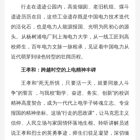
行走在遗迹公园内，高耸烟囱、老旧机组、煤斗
遗迹历历在目，这些工业遗存既是中国电力技术迭代
的活化石，也是电力人能源报国、光明为民初心的源
头。从杨树浦电厂到上海电力大学，从一线工匠到高
校师生，百年电力文脉一脉相承，见证着中国电力从
近代萌芽到绿色转型的壮阔历程。
王孝和：跨越时空的上电精神丰碑
王孝和“死无所惧，只要活一天，就要同敌人斗
争”的誓言 ，与我校“勤学、奋进、务实、创新”的校训
精神高度契合，成为一代代上电学子铸魂立志、专业
报国的精神坐标。这场“行走的思政课”，让马克思主义
信仰、人民立场与家国情怀落地生根。聆听讲解员述
说王孝和烈士的英勇事迹，师生们驻足凝望，深切缅