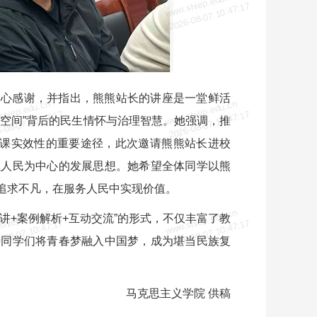
shiep.edu.cn
www.shiep.edu.cn
-08-07 10:47:17
2026-08-07 10:47:17
衷心感谢，并指出，熊熊站长的讲座是一堂鲜活
shiep.edu.cn
www.shiep.edu.cn
-08-07 10:47:17
2026-08-07 10:47:17
空间”背后的民生情怀与治理智慧。她强调，推
政课实效性的重要途径，此次邀请熊熊站长进校
以人民为中心的发展思想。她希望全体同学以熊
追求不凡，在服务人民中实现价值。
shiep.edu.cn
www.shiep.edu.cn
讲+案例解析+互动交流”的形式，不仅丰富了教
-08-07 10:47:17
2026-08-07 10:47:17
励同学们将青春梦融入中国梦，成为堪当民族复
马克思主义学院 供稿