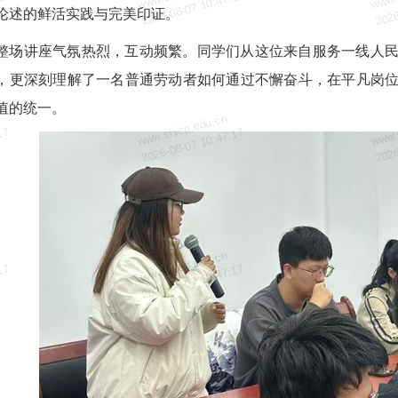
17
2026-08-07 10:47:17
2026
论述的鲜活实践与完美印证。
整场讲座气氛热烈，互动频繁。同学们从这位来自服务一线人
，更深刻理解了一名普通劳动者如何通过不懈奋斗，在平凡岗
值的统一。
www.shiep.edu.cn
www.
17
2026-08-07 10:47:17
2026
www.shiep.edu.cn
www.
17
2026-08-07 10:47:17
2026