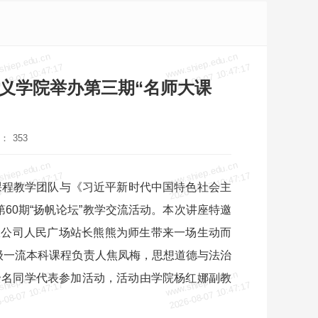
shiep.edu.cn
www.shiep.edu.cn
-08-07 10:47:17
2026-08-07 10:47:17
义学院举办第三期“名师大课
：
353
shiep.edu.cn
www.shiep.edu.cn
-08-07 10:47:17
2026-08-07 10:47:17
课程教学团队与《习近平新时代中国特色社会主
60期“扬帆论坛”教学交流活动。本次讲座特邀
限公司人民广场站长熊熊为师生带来一场生动而
级一流本科课程负责人焦凤梅，思想道德与法治
shiep.edu.cn
www.shiep.edu.cn
余名同学代表参加活动，活动由学院杨红娜
副教
-08-07 10:47:17
2026-08-07 10:47:17