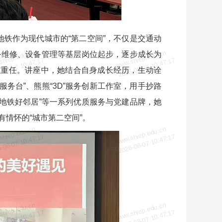
地铁作为现代城市的“第二空间”，不仅是交通动
shiep.edu.cn
www.shiep.edu.cn
务维修、设备管理等基层岗位起步，逐步成长为
-08-07 10:47:17
2026-08-07 10:47:17
理重任。讲座中，她结合自身成长经历，生动诠
服务台”、熊熊“3D”服务创新工作室，用手抄路
“地铁好邻居”等一系列优质服务与党建品牌，她
情怀的“城市第二空间”。
shiep.edu.cn
www.shiep.edu.cn
-08-07 10:47:17
2026-08-07 10:47:17
shiep.edu.cn
www.shiep.edu.cn
-08-07 10:47:17
2026-08-07 10:47:17