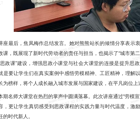
www.shiep.edu.cn
www.
17
2026-08-07 10:47:17
2026
讲座最后，焦凤梅作总结发言。她对熊熊站长的倾情分享表示
www.shiep.edu.cn
www.
17
2026-08-07 10:47:17
2026
政课，既展现了新时代劳动者的责任与担当，也揭示了“城市第二
大思政课”建设，增强思政小课堂与社会大课堂的连接是提升思
就是要让学生们在真实案例中感悟劳模精神、工匠精神，理解
长为榜样，将个人成长融入城市发展与国家建设，在平凡岗位上
www.shiep.edu.cn
www.
本期名师大课堂在热烈的掌声中圆满落幕。此次讲座通过“劳模宣
17
2026-08-07 10:47:17
2026
容，更让学生真切感受到思政课程的实践力量与时代温度，激
任的时代新人。