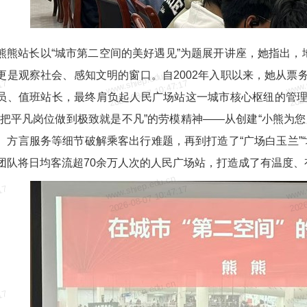
熊熊站长以“城市第二空间的美好遇见”为题展开讲座，她指出，
www.shiep.edu.cn
www.
更是观察社会、感知文明的窗口。自2002年入职以来，她从票
17
2026-08-07 10:47:17
2026
员、值班站长，最终肩负起人民广场站这一城市核心枢纽的管
“把平凡岗位做到极致就是不凡”的劳模精神——从创建“小熊为您
、方言服务等细节破解乘客出行难题，再到打造了“广场白玉兰”
团队将日均客流超70余万人次的人民广场站，打造成了有温度、有
www.shiep.edu.cn
www.
17
2026-08-07 10:47:17
2026
www.shiep.edu.cn
www.
17
2026-08-07 10:47:17
2026