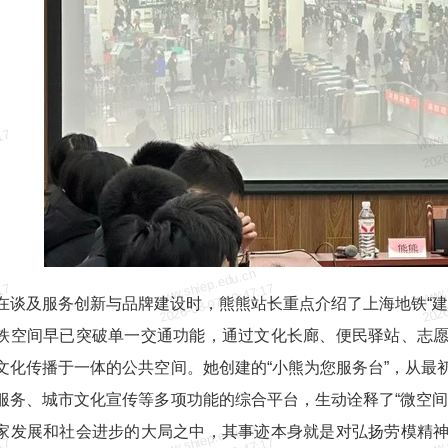
www.shiep.edu.cn
www.
17
2026-08-07 10:47:17
2026
www.shiep.edu.cn
www.
17
2026-08-07 10:47:17
2026
在谈及服务创新与品牌建设时，熊熊站长重点介绍了上海地铁“建
铁空间早已突破单一交通功能，通过文化长廊、便民驿站、志
文化传播于一体的公共空间。她创建的“小熊为您服务台”，从最
服务、城市文化宣传等多项功能的综合平台，生动诠释了“微空间
www.shiep.edu.cn
www.
家发展和社会进步的大局之中，其事迹本身就是对弘扬劳模精