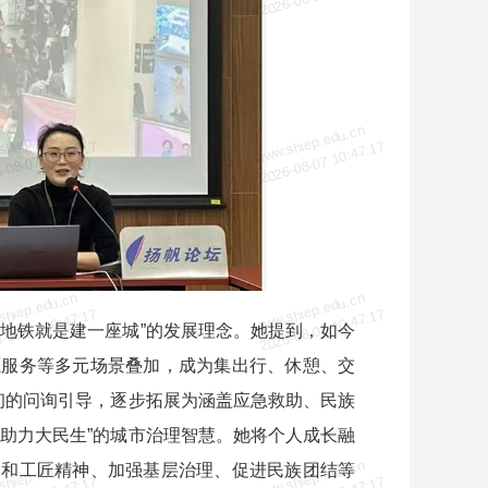
shiep.edu.cn
www.shiep.edu.cn
-08-07 10:47:17
2026-08-07 10:47:17
shiep.edu.cn
www.shiep.edu.cn
-08-07 10:47:17
2026-08-07 10:47:17
地铁就是建一座城”的发展理念。她提到，如今
愿服务等多元场景叠加，成为集出行、休憩、交
初的问询引导，逐步拓展为涵盖应急救助、民族
助力大民生”的城市治理智慧。她将个人成长融
shiep.edu.cn
www.shiep.edu.cn
神和工匠精神、加强基层治理、促进民族团结等