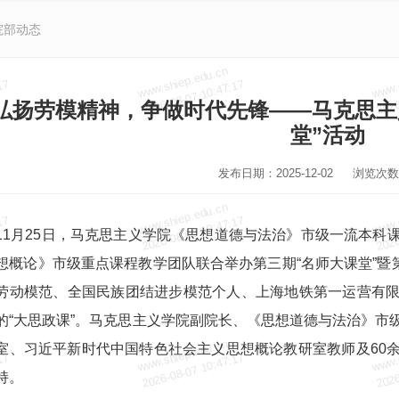
院部动态
www.shiep.edu.cn
www.
17
2026-08-07 10:47:17
2026
弘扬劳模精神，争做时代先锋——马克思主
堂”活动
发布日期：2025-12-02
浏览次数
www.shiep.edu.cn
www.
17
2026-08-07 10:47:17
2026
11月25日，马克思主义学院《思想道德与法治》市级一流本科
想概论》市级重点课程教学团队联合举办第三期“名师大课堂”暨第
劳动模范、全国民族团结进步模范个人、上海地铁第一运营有
的“大思政课”。马克思主义学院副院长、《思想道德与法治》市
www.shiep.edu.cn
www.
室、习近平新时代中国特色社会主义思想概论教研室教师及60
17
2026-08-07 10:47:17
2026
持。