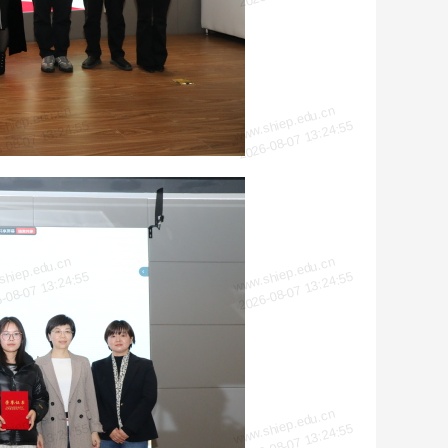
shiep.edu.cn
www.shiep.edu.cn
-08-07 13:24:55
2026-08-07 13:24:55
shiep.edu.cn
www.shiep.edu.cn
-08-07 13:24:55
2026-08-07 13:24:55
shiep.edu.cn
www.shiep.edu.cn
-08-07 13:24:55
2026-08-07 13:24:55