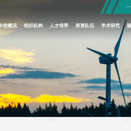
www.shiep.edu.cn
www.
55
2026-08-07 13:24:55
2026
学校概况
组织机构
人才培养
师资队伍
学术研究
www.shiep.edu.cn
www.
55
2026-08-07 13:24:55
2026
www.shiep.edu.cn
www.
55
2026-08-07 13:24:55
2026