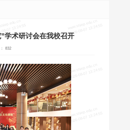
shiep.edu.cn
www.shiep.edu.cn
-08-07 13:24:55
2026-08-07 13:24:55
究”学术研讨会在我校召开
：
832
shiep.edu.cn
www.shiep.edu.cn
-08-07 13:24:55
2026-08-07 13:24:55
shiep.edu.cn
www.shiep.edu.cn
-08-07 13:24:55
2026-08-07 13:24:55