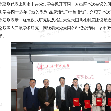
徐建刚代表上海市中共党史学会致开幕词，对出席本次会议的
史学会四十多年打造的系列“品牌活动”“特色活动”，介绍了本
徐建刚表示，红色仪式研究以及推进大党大国典礼制度建设是
www.shiep.edu.cn
www.
论坛深入开展学术研究，围绕着大党大国各种纪念活动、各种
55
2026-08-07 13:24:55
2026
果。
www.shiep.edu.cn
www.
55
2026-08-07 13:24:55
2026
www.shiep.edu.cn
www.
55
2026-08-07 13:24:55
2026