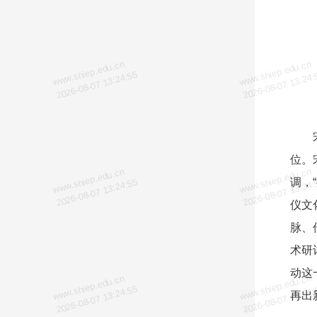
www.shiep.edu.cn
www.shiep.edu.cn
2026-08-07 13:24:55
2026-08-07 13:24:
位。
www.shiep.edu.cn
www.shiep.edu.cn
调，
2026-08-07 13:24:55
2026-08-07 13:24:
仪文
脉、
术研
动这
www.shiep.edu.cn
www.shiep.edu.cn
2026-08-07 13:24:55
2026-08-07 13:24:
再出