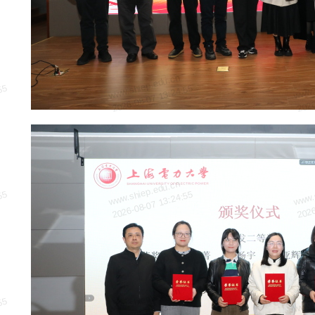
www.shiep.edu.cn
www.
55
2026-08-07 13:24:55
2026
www.shiep.edu.cn
www.
55
2026-08-07 13:24:55
2026
www.shiep.edu.cn
www.
55
2026-08-07 13:24:55
2026