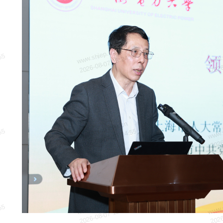
www.shiep.edu.cn
www.
55
2026-08-07 13:24:55
2026
www.shiep.edu.cn
www.
55
2026-08-07 13:24:55
2026
www.shiep.edu.cn
www.
55
2026-08-07 13:24:55
2026