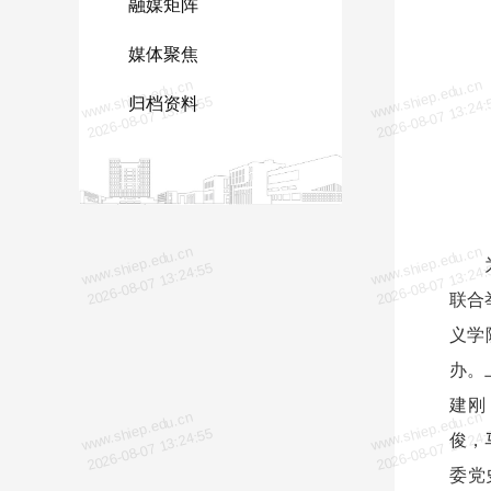
融媒矩阵
媒体聚焦
www.shiep.edu.cn
www.shiep.edu.cn
2026-08-07 13:24:55
2026-08-07 13:24:
归档资料
www.shiep.edu.cn
www.shiep.edu.cn
2026-08-07 13:24:55
2026-08-07 13:24:
联合
义学
办。
建刚
www.shiep.edu.cn
www.shiep.edu.cn
2026-08-07 13:24:55
2026-08-07 13:24:
俊，
委党