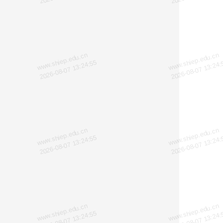
www.shiep.edu.cn
www.shiep.edu.cn
2026-08-07 13:24:55
2026-08-07 13:24:
www.shiep.edu.cn
www.shiep.edu.cn
2026-08-07 13:24:55
2026-08-07 13:24:
www.shiep.edu.cn
www.shiep.edu.cn
2026-08-07 13:24:55
2026-08-07 13:24: