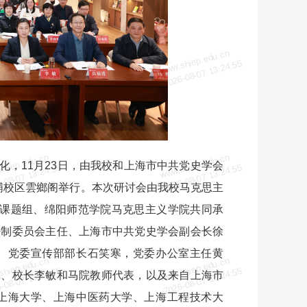
shiep.edu.cn
www.shiep.edu.cn
-08-07 13:24:55
2026-08-07 13:24:55
shiep.edu.cn
www.shiep.edu.cn
，11月23日，由我校和上海市中共党史学会
-08-07 13:24:55
2026-08-07 13:24:55
浦校区雲鄉阁举行。本次研讨会由我校马克思主
”课题组、绵阳师范学院马克思主义学院共同承
法制委员会主任、上海市中共党史学会副会长徐
、党委宣传部部长石笑寒，党委办公室主任黄
shiep.edu.cn
www.shiep.edu.cn
-08-07 13:24:55
2026-08-07 13:24:55
记、校长李敏和马院教师代表，以及来自上海市
上海大学、上海中医药大学、上海工程技术大