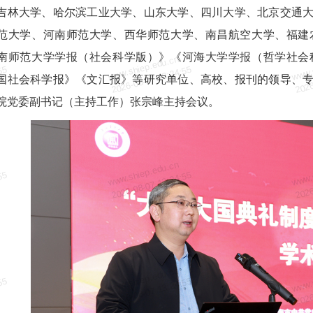
吉林大学、哈尔滨工业大学、山东大学、四川大学、北京交通
范大学、河南师范大学、西华师范大学、南昌航空大学、福建
南师范大学学报（社会科学版）》《河海大学学报（哲学社会
www.shiep.edu.cn
www.
55
2026-08-07 13:24:55
2026
国社会科学报》《文汇报》等研究单位、高校、报刊的领导、
院党委副书记（主持工作）张宗峰主持会议。
www.shiep.edu.cn
www.
55
2026-08-07 13:24:55
2026
www.shiep.edu.cn
www.
55
2026-08-07 13:24:55
2026