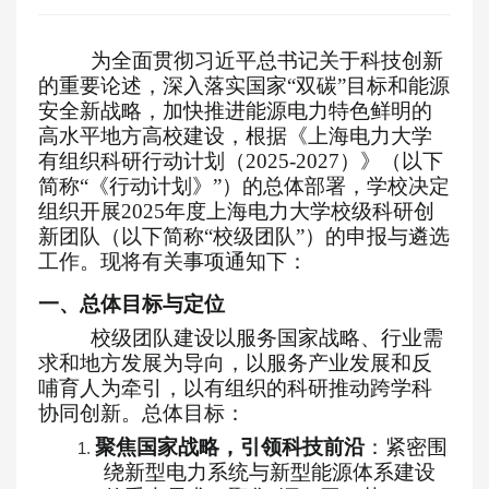
为全面贯彻习近平总书记关于科技创新
的重要论述，深入
落实国家
“双碳”
目标
和能源
安全
新
战略
，加快推进能源电力特色鲜明的
高水平
地方
高校
建设，根据《上海电力大学
有组织科研行动计划（
2025-2027）》（以下
简称“《行动计划》”）的总体部署，学校决定
组织开展2025年度
上海电力大学校级
科研
创
新
团队（以下简称
“校级团队”）的申报与遴选
工作。现将有关事项通知下：
一、总体目标与定位
校级团队建设以服务国家战略、行业需
求和地方发展为导向，以服务产业发展和
反
哺育人
为牵引，以有组织的科研推动跨学科
协同创新。总体目标：
聚焦国家战略，引领科技前沿
：紧密围
1.
绕新型电力系统与新型能源体系建设