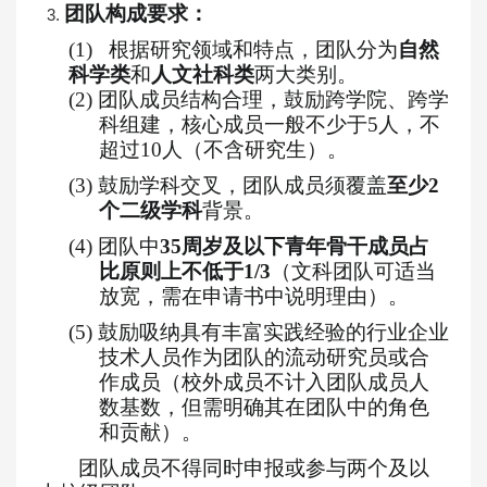
团队构成要求：
3.
(1)
根据研究领域和特点，团队分为
自然
科学类
和
人文社科类
两大类别。
(2)
团队成员结构合理，鼓励跨学院、跨学
科组建，核心成员一般不少于
5人，不
超过10人（不含研究生）。
(3)
鼓励学科交叉，团队成员须覆盖
至少
2
个二级学科
背景。
(4)
团队中
35周岁及以下青年骨干成员占
比原则上不低于1/3
（文科团队可适当
放宽，需在申请书中说明理由）。
(5)
鼓励吸纳具有丰富实践经验的行业企业
技术人员作为团队的流动研究员或合
作成员（校外成员不计入团队成员人
数基数，但需明确其在团队中的角色
和贡献）。
团队成员不得同时申报或参与两个及以